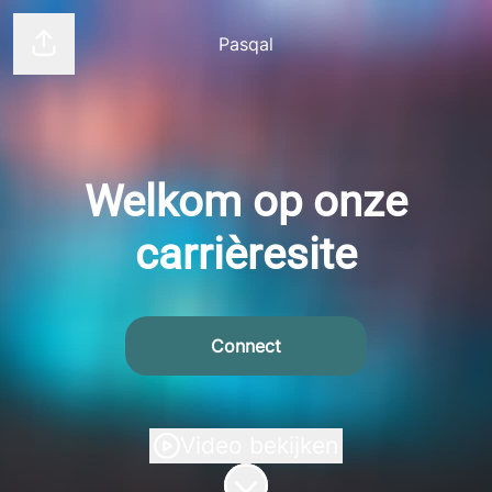
Pasqal
Pagina delen
Welkom op onze
carrièresite
Connect
Video bekijken
Naar content scrollen